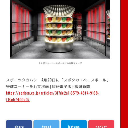
スポーツタカハシ 4月20日に「スポタカ・ベースボール」
野球コーナーを独立移転 | 繊研電子版 | 繊研新聞
https://senken.co.jp/articles/317de2a1-6579-48f4-9168-
f14e57400a07
share
tweet
hatena
pocket