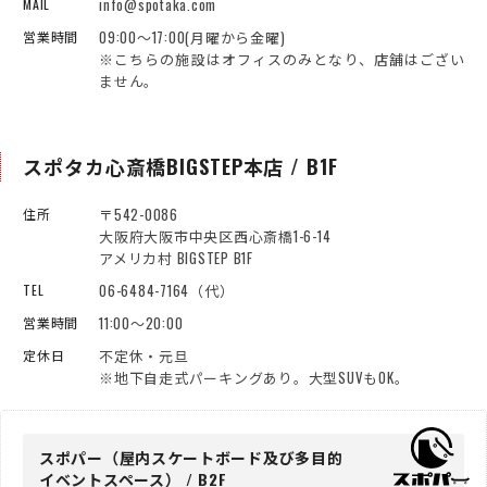
info@spotaka.com
MAIL
09:00～17:00(月曜から金曜)
営業時間
※こちらの施設はオフィスのみとなり、店舗はござい
ません。
スポタカ心斎橋BIGSTEP本店 / B1F
〒542-0086
住所
大阪府大阪市中央区西心斎橋1-6-14
アメリカ村 BIGSTEP B1F
06-6484-7164（代）
TEL
11:00～20:00
営業時間
不定休・元旦
定休日
※地下自走式パーキングあり。大型SUVもOK。
スポパー（屋内スケートボード
及び多目的
イベントスペース） / B2F