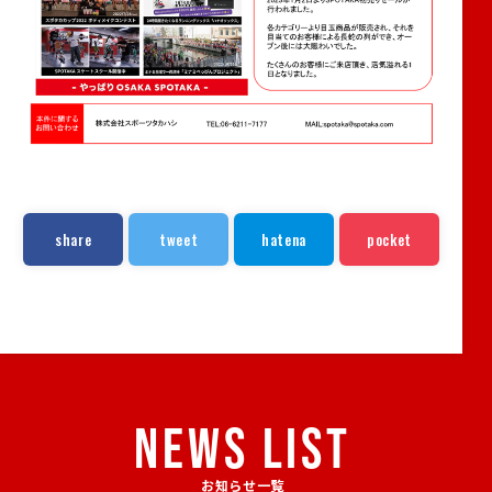
share
tweet
hatena
pocket
NEWS LIST
お知らせ一覧