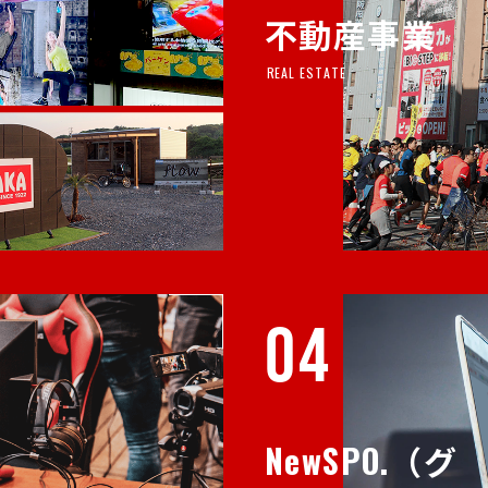
不動産事業
REAL ESTATE
04
NewSPO.（グ