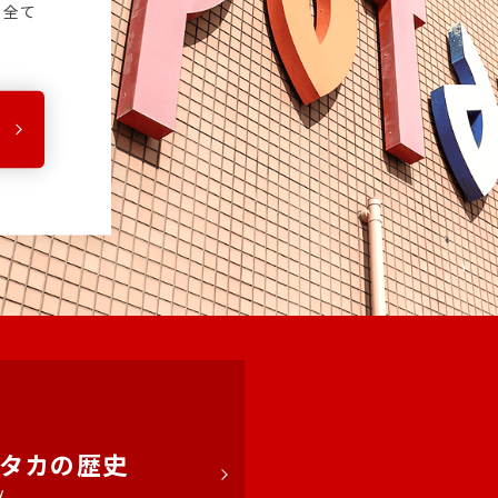
る全て
タカの歴史
Y