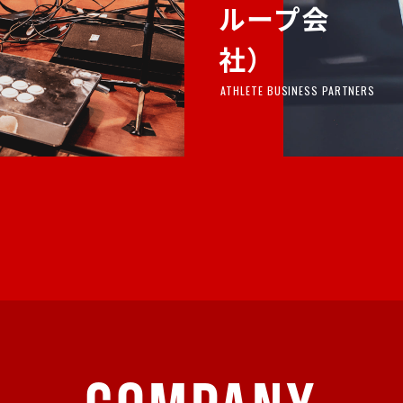
ループ会
社）
ATHLETE BUSINESS PARTNERS