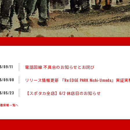
電話回線 不具合のお知らせとお詫び
5/09/11
リリース情報更新 『Re:EDGE PARK Nishi-Umeda
5/09/08
【スポタカ全店】6/2 休店日のお知らせ
5/05/23
新着情報一覧へ