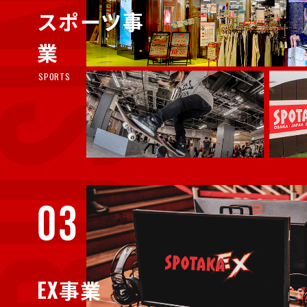
スポーツ事
業
SPORTS
03
EX事業